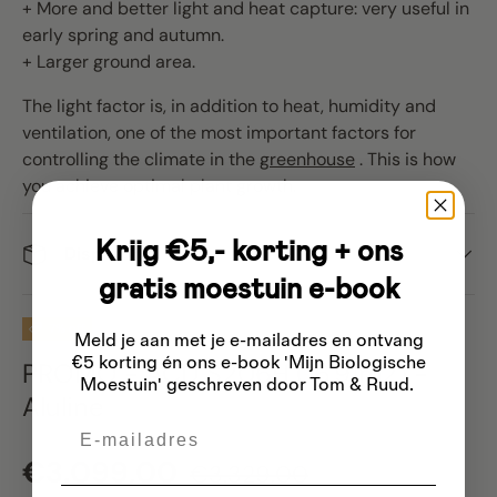
+ More and better light and heat capture: very useful in
early spring and autumn.
+ Larger ground area.
The light factor is, in addition to heat, humidity and
ventilation, one of the most important factors for
controlling the climate in the
greenhouse
. This is how
you achieve optimal plant growth.
Krijg €5,- korting + ons
Dispatch
gratis moestuin e-book
7% off
Meld je aan met je e-mailadres
en ontvang
€5 korting én ons e-book 'Mijn Biologische
PROMO - ACD S206H (16.91m2) -
Moestuin' geschreven door Tom & Ruud.
Aluline
Email
Sale price
Regular price
€3.099,00
€3.329,00