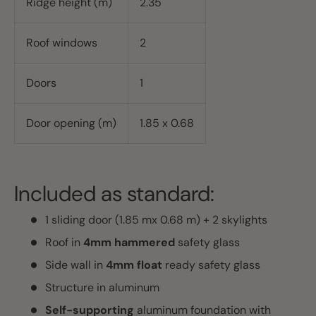
Ridge height (m)
2.35
Roof windows
2
Doors
1
Door opening (m)
1.85 x 0.68
Included as standard:
1 sliding door (1.85 mx 0.68 m) + 2 skylights
Roof in
4mm hammered
safety glass
Side wall in
4mm float
ready safety glass
Structure in aluminum
Self-supporting
aluminum foundation with