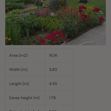
Area (m2)
16,91
Width (m)
3.80
Length (m)
4.45
Eaves height (m)
1.79